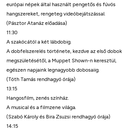
európai népek által használt pengetős és fúvós
hangszereket, rengeteg videóbejátszással.
(Pásztor Atanáz előadása)
11:30
A szakócától a két lábdobig.
A dobfelszerelés története, kezdve az első dobok
megszületésétől, a Muppet Shown-n keresztül,
egészen napjaink legnagyobb dobosaiig.
(Tóth Tamás rendhagyó órája)
13:15
Hangosfilm, zenés színház.
A musical és a filmzene világa.
(Szabó Károly és Bira Zsuzsi rendhagyó órája)
14:15