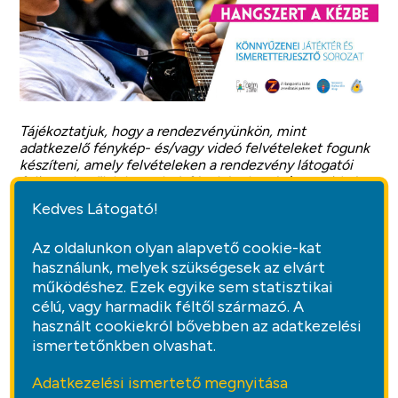
Tájékoztatjuk, hogy a rendezvényünkön, mint
adatkezelő fénykép- és/vagy videó felvételeket fogunk
készíteni, amely felvételeken a rendezvény látogatói
felismerhetők lehetnek. A fényképeket és/vagy videó
felvételeket saját honlapunkon (www.bukmsk.hu),
Kedves Látogató!
valamint Facebook oldalunkon, illetve egyéb tájékoztató
anyagokban esetlegesen közzéteszünk.
Az oldalunkon olyan alapvető cookie-kat
használunk, melyek szükségesek az elvárt
Hozzászólások:
működéshez. Ezek egyike sem statisztikai
célú, vagy harmadik féltől származó. A
Jelenleg nincs egyetlen hozzászólás sem.
használt cookiekról bővebben az adatkezelési
ismertetőnkben olvashat.
Jelentkezz be, és írj hozzászólást!
Adatkezelési ismertető megnyitása