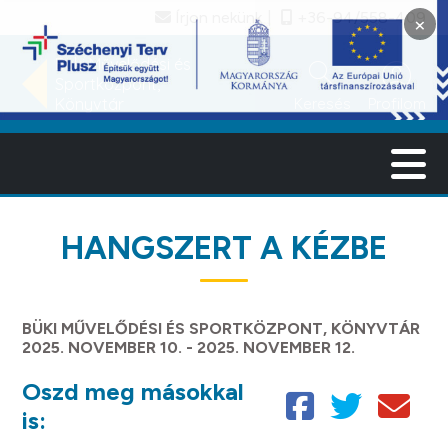
Írjon nekünk
+36-94/558-409
×
search
account_circle
Büki Művelődési és
Sportközpont,
Keresés
Profilom
Könyvtár
HANGSZERT A KÉZBE
BÜKI MŰVELŐDÉSI ÉS SPORTKÖZPONT, KÖNYVTÁR
2025. NOVEMBER 10. - 2025. NOVEMBER 12.
Oszd meg másokkal
is: