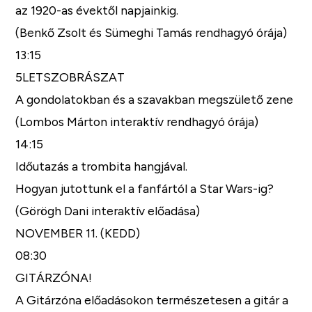
az 1920-as évektől napjainkig.
(Benkő Zsolt és Sümeghi Tamás rendhagyó órája)
13:15
5LETSZOBRÁSZAT
A gondolatokban és a szavakban megszülető zene
(Lombos Márton interaktív rendhagyó órája)
14:15
Időutazás a trombita hangjával.
Hogyan jutottunk el a fanfártól a Star Wars-ig?
(Görögh Dani interaktív előadása)
NOVEMBER 11. (KEDD)
08:30
GITÁRZÓNA!
A Gitárzóna előadásokon természetesen a gitár a