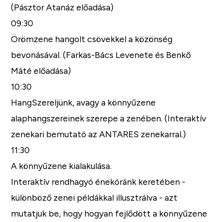
(Pásztor Atanáz előadása)
09:30
Örömzene hangolt csövekkel a közönség
bevonásával. (Farkas-Bács Levenete és Benkő
Máté előadása)
10:30
HangSzereljünk, avagy a könnyűzene
alaphangszereinek szerepe a zenében. (Interaktív
zenekari bemutató az ANTARES zenekarral.)
11:30
A könnyűzene kialakulása.
Interaktív rendhagyó énekóránk keretében -
különböző zenei példákkal illusztrálva - azt
mutatjuk be, hogy hogyan fejlődött a könnyűzene