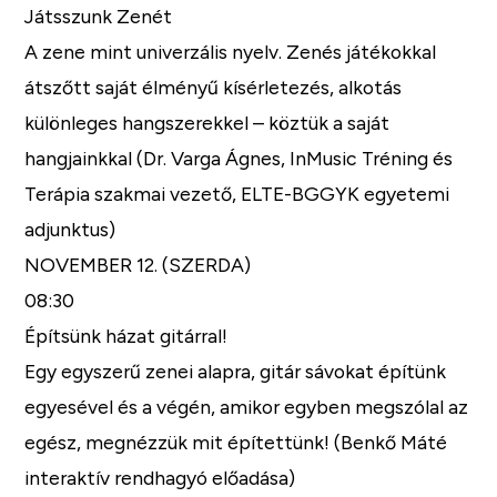
Játsszunk Zenét
A zene mint univerzális nyelv. Zenés játékokkal
átszőtt saját élményű kísérletezés, alkotás
különleges hangszerekkel – köztük a saját
hangjainkkal (Dr. Varga Ágnes, InMusic Tréning és
Terápia szakmai vezető, ELTE-BGGYK egyetemi
adjunktus)
NOVEMBER 12. (SZERDA)
08:30
Építsünk házat gitárral!
Egy egyszerű zenei alapra, gitár sávokat építünk
egyesével és a végén, amikor egyben megszólal az
egész, megnézzük mit építettünk! (Benkő Máté
interaktív rendhagyó előadása)