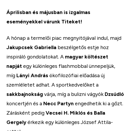
Áprilisban és májusban is izgalmas
eseményekkel várunk Titeket!
A hónap a termelői piac megnyitójával indul, majd
Jakupcsek Gabriella
beszélgetős estje hoz
inspiráló gondolatokat. A
magyar költészet
napját
egy különleges flashmobbal ünnepeljük,
míg
Lányi András
ökofilozófiai előadása új
szemléletet adhat. A sportkedvelőket a
sakkbajnokság
várja, míg a bulizni vágyók
Dzsúdló
koncertjén és a
Necc Partyn
engedhetik ki a gőzt.
Zárásként pedig
Vecsei H. Miklós és Balla
Gergely
érkezik egy különleges József Attila-