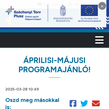
Írjon nekünk
+36-94/558-409
×
search
account_circle
Büki Művelődési és
Sportközpont,
Keresés
Profilom
Könyvtár
ÁPRILISI-MÁJUSI
PROGRAMAJÁNLÓ!
2025-03-28 10:49
Oszd meg másokkal
is: