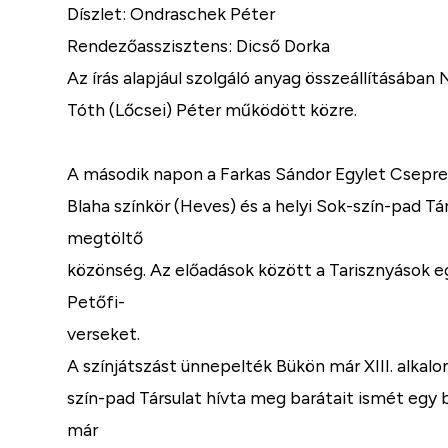
Díszlet: Ondraschek Péter
Rendezőasszisztens: Dicső Dorka
Az írás alapjául szolgáló anyag összeállításáb
Tóth (Lőcsei) Péter működött közre.
A második napon a Farkas Sándor Egylet Csepreg
Blaha színkör (Heves) és a helyi Sok-szín-pad Tá
megtöltő
közönség. Az előadások között a Tarisznyások e
Petőfi-
verseket.
A színjátszást ünnepelték Bükön már XIII. alkal
szín-pad Társulat hívta meg barátait ismét egy b
már