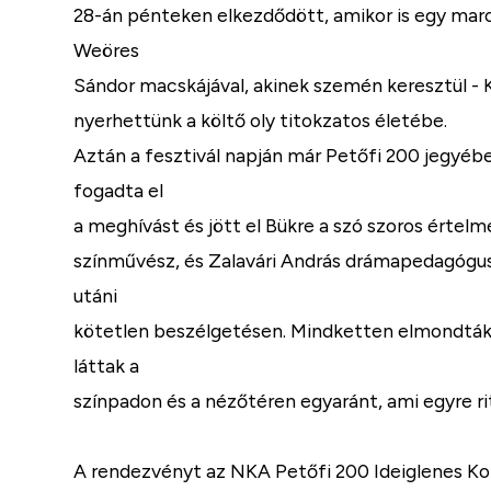
28-án pénteken elkezdődött, amikor is egy maro
Weöres
Sándor macskájával, akinek szemén keresztül - K
nyerhettünk a költő oly titokzatos életébe.
Aztán a fesztivál napján már Petőfi 200 jegyébe
fogadta el
a meghívást és jött el Bükre a szó szoros értel
színművész, és Zalavári András drámapedagógus
utáni
kötetlen beszélgetésen. Mindketten elmondták, 
láttak a
színpadon és a nézőtéren egyaránt, ami egyre r
A rendezvényt az NKA Petőfi 200 Ideiglenes K