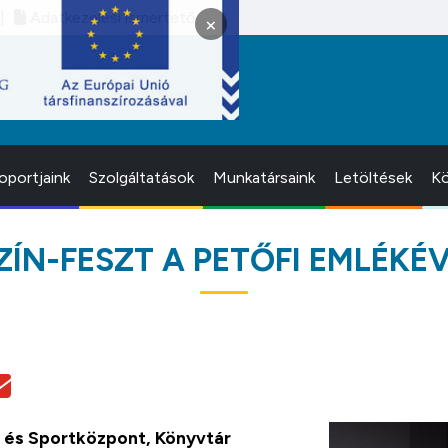
Adatkezelési ismertető
×
oportjaink
Szolgáltatások
Munkatársaink
Letöltések
Kö
-SZÍN-FESZT A PETŐFI EMLÉKÉ
i és Sportközpont, Könyvtár