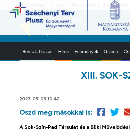
Kezdőlap
Sport
Könyvtár
Kapcsolat
Büki Művelődési és
Sportközpont,
Könyvtár
Bemutatkozás
Hírek
Események
Galéria
Cs
XIII. SOK
2023-05-03 10:42
Oszd meg másokkal is:
A Sok-Szín-Pad Társulat és a Büki Művelődés