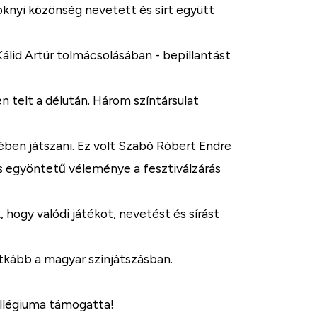
knyi közönség nevetett és sírt együtt
álid Artúr tolmácsolásában - bepillantást
n telt a délután. Három színtársulat
mében játszani. Ez volt Szabó Róbert Endre
 egyöntetű véleménye a fesztiválzárás
hogy valódi játékot, nevetést és sírást
itkább a magyar színjátszásban.
ollégiuma támogatta!