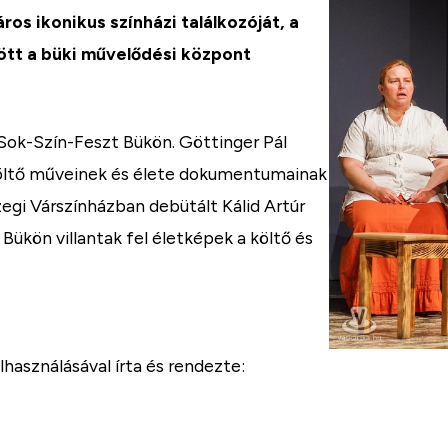
os ikonikus színházi találkozóját, a
zött a büki művelődési központ
I. Sok-Szín-Feszt Bükön. Göttinger Pál
költő műveinek és élete dokumentumainak
zegi Várszínházban debütált Kálid Artúr
ükön villantak fel életképek a költő és
asználásával írta és rendezte: