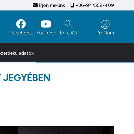
Írjon nekünk
+36-94/558-409
search
account_circle
Facebook
YouTube
Keresés
Profilom
zérdekű adatok
V JEGYÉBEN