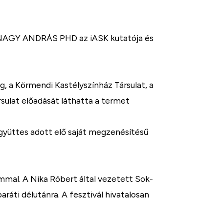
an NAGY ANDRÁS PHD az iASK kutatója és
, a Körmendi Kastélyszínház Társulat, a
rsulat előadását láthatta a termet
gyüttes adott elő saját megzenésítésű
ommal. A Nika Róbert által vezetett Sok-
aráti délutánra. A fesztivál hivatalosan