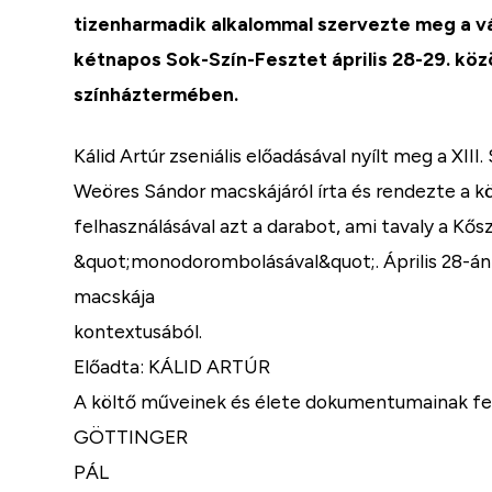
tizenharmadik alkalommal szervezte meg a vár
kétnapos Sok-Szín-Fesztet április 28-29. kö
színháztermében.
Kálid Artúr zseniális előadásával nyílt meg a XII
Weöres Sándor macskájáról írta és rendezte a 
felhasználásával azt a darabot, ami tavaly a Kős
&quot;monodorombolásával&quot;. Április 28-án B
macskája
kontextusából.
Előadta: KÁLID ARTÚR
A költő műveinek és élete dokumentumainak felh
GÖTTINGER
PÁL