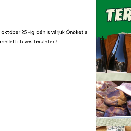
któber 25 -ig idén is várjuk Önöket a
melletti füves területen!