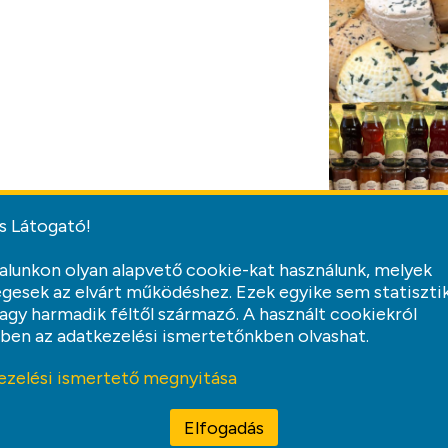
s Látogató!
alunkon olyan alapvető cookie-kat használunk, melyek
gesek az elvárt működéshez. Ezek egyike sem statiszti
vagy harmadik féltől származó. A használt cookiekról
ben az adatkezelési ismertetőnkben olvashat.
Jelentkezz be, és írj hozzászólást!
ezelési ismertető megnyitása
Elfogadás