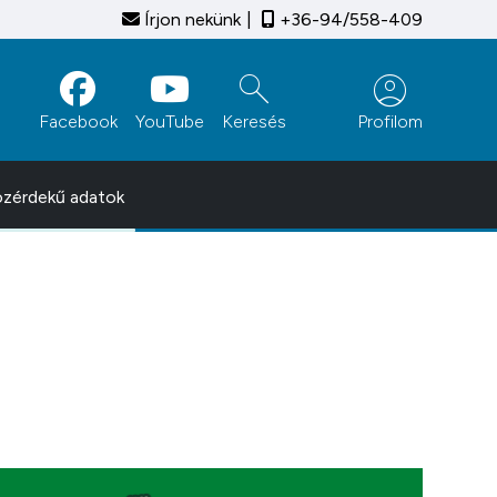
Írjon nekünk
+36-94/558-409
search
account_circle
Facebook
YouTube
Keresés
Profilom
zérdekű adatok
!