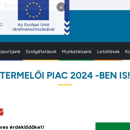
Adatkezelési ismertető
×
oportjaink
Szolgáltatások
Munkatársaink
Letöltések
Kö
TERMELŐI PIAC 2024 -BEN IS
dves érdeklődőket!