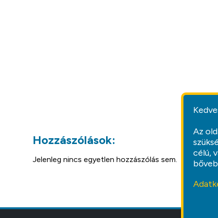
Kedve
Az old
Hozzászólások:
szüksé
célú, 
Jelenleg nincs egyetlen hozzászólás sem.
bőveb
Adatk