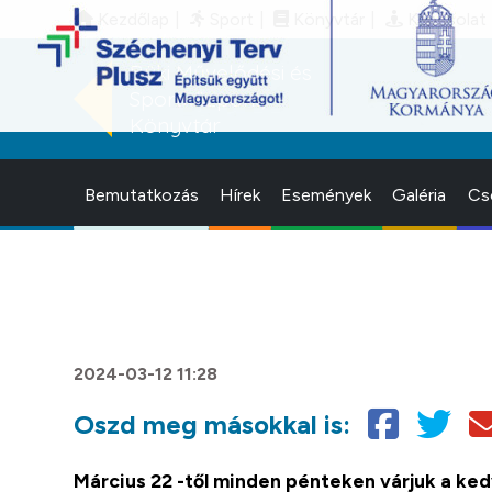
Kezdőlap
Sport
Könyvtár
Kapcsolat
Büki Művelődési és
Sportközpont,
Könyvtár
Bemutatkozás
Hírek
Események
Galéria
Cs
2024-03-12 11:28
Oszd meg másokkal is:
Március 22 -től minden pénteken várjuk a ke